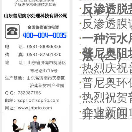
反渗透脱
（一）
反渗透膜
一种污水
普尼奥阻
法（二）
热烈庆祝
普尼奥环
热烈祝贺
企业新闻
开通欢迎