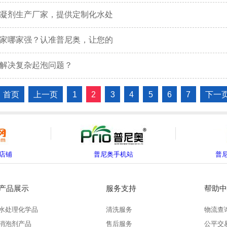
凝剂生产厂家，提供定制化水处
家哪家强？认准普尼奥，让您的
解决复杂起泡问题？
首页
上一页
1
2
3
4
5
6
7
下一
店铺
普尼奥手机站
普
产品展示
服务支持
帮助中
水处理化学品
清洗服务
物流查
消泡剂产品
售后服务
公平交