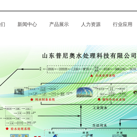
我们
新闻中心
产品展示
人力资源
行业应用
介
企业新闻
反渗透药剂
誉
行业资讯
循环水药剂
化
科技创新
污水处理药剂
电厂水处理药剂
锅炉水处理化学品
中央空调系列药剂
油田水处理药剂
消泡剂