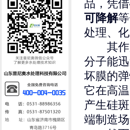
品，凭借
等
可降解
处理、化
其作用机
分子能迅
坏膜的弹
它在高温
产生硅斑
端制造场